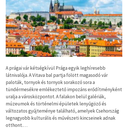
A prágai vár kétségkívül Prága egyik leghíresebb
látnivalója. A Vitava bal partja fölött magasodó vár
paloták, tornyok és tornyok sorakozó sora a
tündérmesékre emlékeztető impozáns erődítményként
uralja a városközpontot. A falakon belül galériák,
múzeumok és történelmi épületek lenyűgöző és
változatos gyűjteménye található, amelyek Csehország
legnagyobb kulturális és művészeti kincseinek adnak
otthont.…