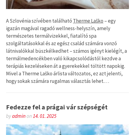
A Szlovénia szívében található
Therme Laško
– egy
igazán magával ragadó wellness-helyszín, amely
természetes termálvizekkel, fiatalító spa
szolgáltatásokkal és az egész család számára vonzó
látnivalókkal büszkélkedhet – számos igényt kielégít, a
termálmedencékben való kikapcsolódástól kezdve a
terápiás kezeléseken át a gyerekekkel töltött napokig.
Mivel a Therme Laško árlista változatos, ez azt jelenti,
hogy sokak számára rugalmas választás lehet.…
Fedezze fel a prágai vár szépségét
by
admin
on
14. 01. 2025