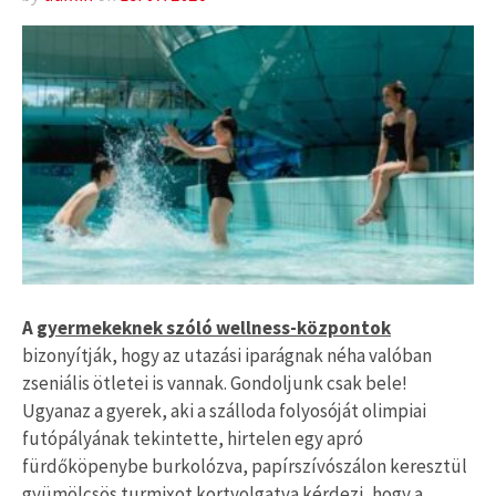
A
gyermekeknek szóló wellness-központok
bizonyítják, hogy az utazási iparágnak néha valóban
zseniális ötletei is vannak. Gondoljunk csak bele!
Ugyanaz a gyerek, aki a szálloda folyosóját olimpiai
futópályának tekintette, hirtelen egy apró
fürdőköpenybe burkolózva, papírszívószálon keresztül
gyümölcsös turmixot kortyolgatva kérdezi, hogy a