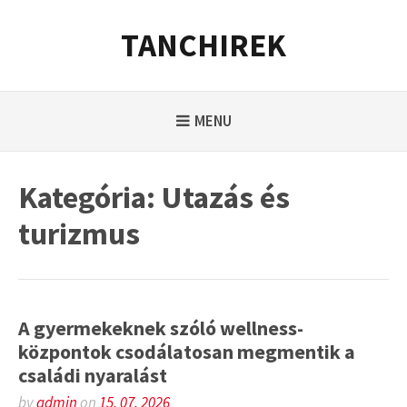
Skip
to
TANCHIREK
content
MENU
Kategória:
Utazás és
turizmus
A gyermekeknek szóló wellness-
központok csodálatosan megmentik a
családi nyaralást
by
admin
on
15. 07. 2026