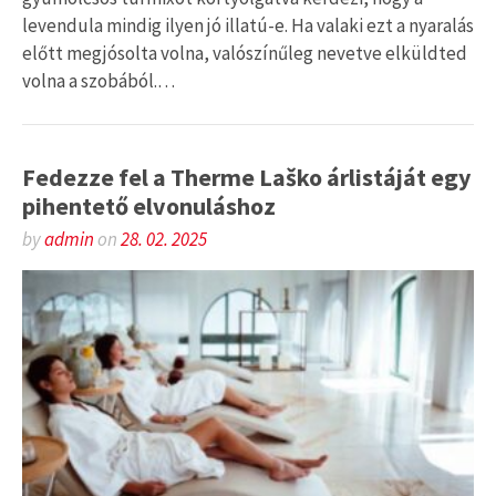
levendula mindig ilyen jó illatú-e. Ha valaki ezt a nyaralás
előtt megjósolta volna, valószínűleg nevetve elküldted
volna a szobából.…
Fedezze fel a Therme Laško árlistáját egy
pihentető elvonuláshoz
by
admin
on
28. 02. 2025