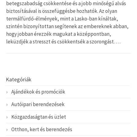
betegszabadság csökkentése és a jobb minőségű alvás
biztosításával is összefüggésbe hozhatók. Az olyan
termálfürdő-élmények, mint a Lasko-ban kínáltak,
szintén bizonyítottan segítenek az embereknek abban,
hogy jobban érezzék magukat a középpontban,
leküzdjék a stresszt és csökkentsék a szorongást. …
Kategóriák
Ajándékok és promóciók
Autóipari berendezések
Közgazdaságtan és üzlet
Otthon, kert és berendezés