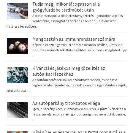
Tudja meg, mikor látogasson el a
gyógyfürdőbe térdműtét után
A wellnessnapok a tökéletes kényeztetés – gondoljon a plüss
köntösökre, a nyugtató zenére és a levendula álomszerű
illatára a levegőben. …
Mangosztán az immunrendszer számára
Képzeld el ezt: Egy trópusi paradicsomban sétálsz, kint süt a
nap, friss gyümölcsök illata szálldos, és bumm – meglátod. Egy
…
Kíváncsi és játékos megközelítés az
autóalkatrészekhez
Az autóalkatrészek sokkal szórakoztatóbbak, mint azt a
legtöbb ember gondolná, de csak akkor, ha úgy tekintesz rájuk,
mint a furcsa …
Az autópárkány titokzatos világa
Igen, a szerény kocsi küszöb www.silux.hu. A járművének az a
része, amelyre soha nem gondol, amíg meg nem botlik benne,
…
Hídépítés világszerte: az UUWYN mobilizálja a