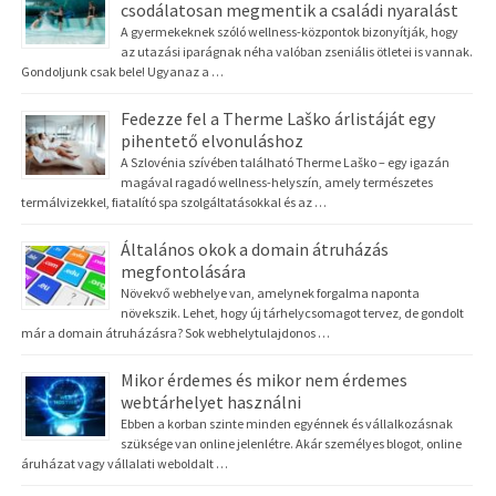
csodálatosan megmentik a családi nyaralást
A gyermekeknek szóló wellness-központok bizonyítják, hogy
az utazási iparágnak néha valóban zseniális ötletei is vannak.
Gondoljunk csak bele! Ugyanaz a …
Fedezze fel a Therme Laško árlistáját egy
pihentető elvonuláshoz
A Szlovénia szívében található Therme Laško – egy igazán
magával ragadó wellness-helyszín, amely természetes
termálvizekkel, fiatalító spa szolgáltatásokkal és az …
Általános okok a domain átruházás
megfontolására
Növekvő webhelye van, amelynek forgalma naponta
növekszik. Lehet, hogy új tárhelycsomagot tervez, de gondolt
már a domain átruházásra? Sok webhelytulajdonos …
Mikor érdemes és mikor nem érdemes
webtárhelyet használni
Ebben a korban szinte minden egyénnek és vállalkozásnak
szüksége van online jelenlétre. Akár személyes blogot, online
áruházat vagy vállalati weboldalt …