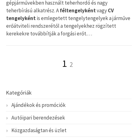
gépjárművekben használt teherhordó és nagy
teherbírású alkatrész. A
féltengelyként
vagy
CV
tengelyként
is emlegetett tengelytengelyek a járműve
erőátviteli rendszerétől a tengelyekhez rögzített
kerekekre továbbítják a forgási erőt.…
Bejegyzés
Page
Page
1
2
navigáció
Kategóriák
Ajándékok és promóciók
Autóipari berendezések
Közgazdaságtan és üzlet