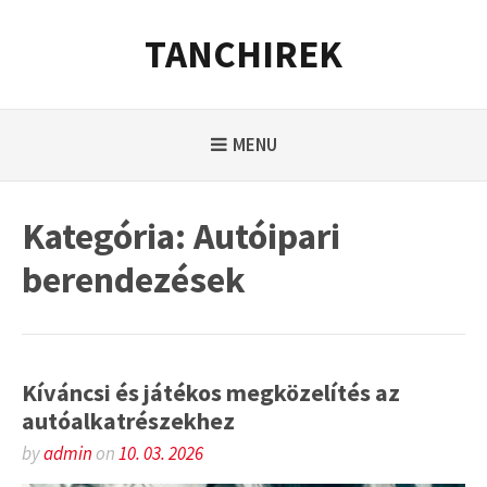
Skip
to
TANCHIREK
content
MENU
Kategória:
Autóipari
berendezések
Kíváncsi és játékos megközelítés az
autóalkatrészekhez
by
admin
on
10. 03. 2026