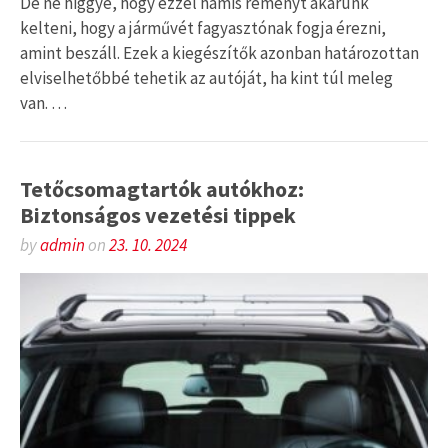
De ne higgye, hogy ezzel hamis reményt akarunk
kelteni, hogy a járművét fagyasztónak fogja érezni,
amint beszáll. Ezek a kiegészítők azonban határozottan
elviselhetőbbé tehetik az autóját, ha kint túl meleg
van. …
Tetőcsomagtartók autókhoz:
Biztonságos vezetési tippek
by
admin
on
23. 10. 2024