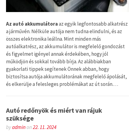
Az autó akkumulátora
az egyik legfontosabb alkatrész
a járművén. Nélküle autója nem tudna elindulni, és az
összes elektronika leállna. Mint minden más
autóalkatrész, az akkumulátor is megfelelő gondozást
és figyelmet igényel annak érdekében, hogy jól
működjön és sokkal tovább bírja. Az alábbiakban
gyakorlati tippek segítenek Önnek abban, hogy
biztosítsa autója akkumulátorának megfelelő ápolását,
és elkerülje a felesleges problémákat az út során.…
Autó redőnyök és miért van rájuk
szüksége
by
admin
on
22. 11. 2024