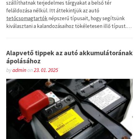
szállíthatnak terjedelmes tárgyakat a belső tér
feláldozása nélkül. Itt áttekintjük az autó
tetőcsomagtartók
népszerű típusait, hogy segítsünk
kiválasztani a kalandozásaihoz tökéletesen illő típust.…
Alapvető tippek az autó akkumulátorának
ápolásához
by
admin
on
23. 01. 2025