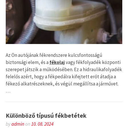
Az Ön autójának fékrendszere kulcsfontosságú
biztonsági elem, és a
fékolaj
vagy fékfolyadék központi
szerepet játszik a működésében. Ez a hidraulikafolyadék
felelős azért, hogy a fékpedálra kifejtett erőt átadja a
fékező alkatrészeknek, és végül megállítsa a járművet.
…
Különböző típusú fékbetétek
by
admin
on
10. 08. 2024