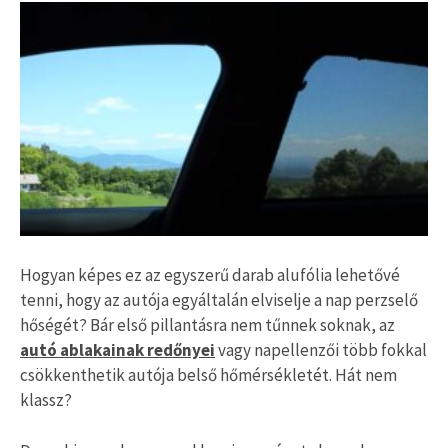
Hogyan képes ez az egyszerű darab alufólia lehetővé
tenni, hogy az autója egyáltalán elviselje a nap perzselő
hőségét? Bár első pillantásra nem tűnnek soknak, az
autó ablakainak redőnyei
vagy napellenzői több fokkal
csökkenthetik autója belső hőmérsékletét. Hát nem
klassz?