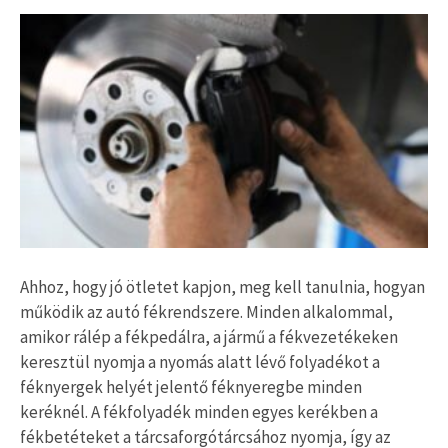
Ahhoz, hogy jó ötletet kapjon, meg kell tanulnia, hogyan
működik az autó fékrendszere. Minden alkalommal,
amikor rálép a fékpedálra, a jármű a fékvezetékeken
keresztül nyomja a nyomás alatt lévő folyadékot a
féknyergek helyét jelentő féknyeregbe minden
keréknél. A fékfolyadék minden egyes kerékben a
fékbetéteket a tárcsaforgótárcsához nyomja, így az