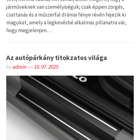
járműveknek van személyiségük; csak éppen zörgés,
csattanás és a műszerfal drámai fénye révén fejezik ki
magukat, amely a legkevésbé alkalmas pillanatra vár,
hogy megjelenjen.…
Az autópárkány titokzatos világa
by
admin
on
10. 07. 2025