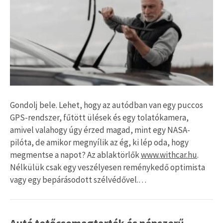
Gondolj bele. Lehet, hogy az autódban van egy puccos
GPS-rendszer, fűtött ülések és egy tolatókamera,
amivel valahogy úgy érzed magad, mint egy NASA-
pilóta, de amikor megnyílik az ég, ki lép oda, hogy
megmentse a napot? Az ablaktörlők
www.withcar.hu
.
Nélkülük csak egy veszélyesen reménykedő optimista
vagy egy bepárásodott szélvédővel.…
Autó tetőcsomagtartók és népszerű