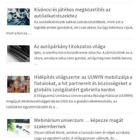
Kíváncsi és játékos megközelítés az
autóalkatrészekhez
Az autóalkatrészek sokkal szórakoztatóbbak, mint azt a
legtöbb ember gondolná, de csak akkor, ha úgy tekintesz rájuk,
mint a furcsa …
Az autópárkány titokzatos világa
Igen, a szerény kocsi küszöb www.silux.hu. A járművének az a
része, amelyre soha nem gondol, amíg meg nem botlik benne,
…
Hídépítés világszerte: az UUWYN mobilizálja a
fiatalokat, a hit partnereit és közösségeket a
globális szolgálatért gabriella kardos
A Világszintű Unitárius Univerzalista Ifjúsági Hálózat (UUWYN)
megújult elkötelezettséggel lép be 2026-ba a globális elköteleződés, az
vallásközi együttműködés és a …
Webinárium univerzum … képezze magát
szakembernek
Olyan időket élünk, amikor a tanulás nem ér véget az iskola
vagy az egyetem után. A világ gyorsan változik, és …