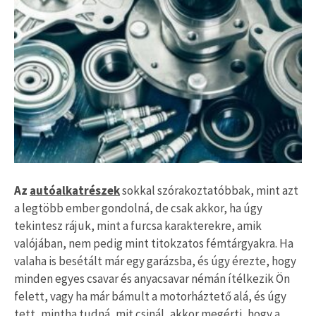
Az
autóalkatrészek
sokkal szórakoztatóbbak, mint azt
a legtöbb ember gondolná, de csak akkor, ha úgy
tekintesz rájuk, mint a furcsa karakterekre, amik
valójában, nem pedig mint titokzatos fémtárgyakra. Ha
valaha is besétált már egy garázsba, és úgy érezte, hogy
minden egyes csavar és anyacsavar némán ítélkezik Ön
felett, vagy ha már bámult a motorháztető alá, és úgy
tett, mintha tudná, mit csinál, akkor megérti, hogy a