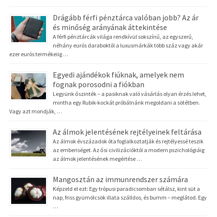
Drágább férfi pénztárca valóban jobb? Az ár
és minőség arányának áttekintése
A férfi pénztárcák világa rendkívül sokszínű, az egyszerű,
néhány eurós daraboktól a luxusmárkák több száz vagy akár
ezer eurós termékeiig …
Egyedi ajándékok fiúknak, amelyek nem
fognak porosodni a fiókban
Legyünk őszinték – a pasiknak való vásárlás olyan érzés lehet,
mintha egy Rubik-kockát próbálnánk megoldani a sötétben.
Vagy azt mondják, …
Az álmok jelentésének rejtélyeinek feltárása
Az álmok évszázadok óta foglalkoztatják és rejtélyessé teszik
az emberiséget. Az ősi civilizációktól a modern pszichológiáig
az álmok jelentésének megértése …
Mangosztán az immunrendszer számára
Képzeld el ezt: Egy trópusi paradicsomban sétálsz, kint süt a
nap, friss gyümölcsök illata szálldos, és bumm – meglátod. Egy
…