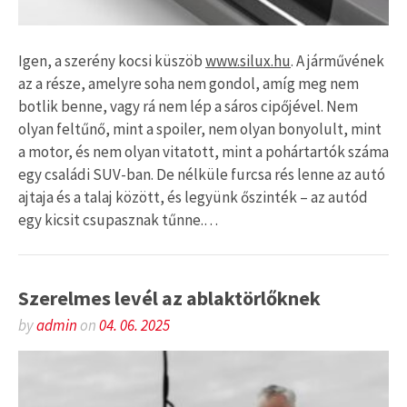
Igen, a szerény kocsi küszöb
www.silux.hu
. A járművének
az a része, amelyre soha nem gondol, amíg meg nem
botlik benne, vagy rá nem lép a sáros cipőjével. Nem
olyan feltűnő, mint a spoiler, nem olyan bonyolult, mint
a motor, és nem olyan vitatott, mint a pohártartók száma
egy családi SUV-ban. De nélküle furcsa rés lenne az autó
ajtaja és a talaj között, és legyünk őszinték – az autód
egy kicsit csupasznak tűnne.…
Szerelmes levél az ablaktörlőknek
by
admin
on
04. 06. 2025