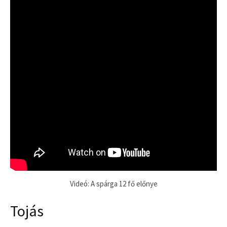
Videó: A spárga 12 fő előnye
Tojás