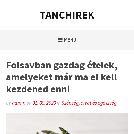
Skip
to
TANCHIREK
content
MENU
Folsavban gazdag ételek,
amelyeket már ma el kell
kezdened enni
by
admin
on
31. 08. 2020
in
Szépség, divat és egészség