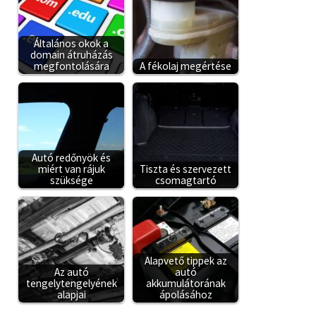
Általános okok a
domain átruházás
megfontolására
A fékolaj megértése
Autó redőnyök és
miért van rájuk
Tiszta és szervezett
szüksége
csomagtartó
Alapvető tippek az
Az autó
autó
tengelytengelyének
akkumulátorának
alapjai
ápolásához