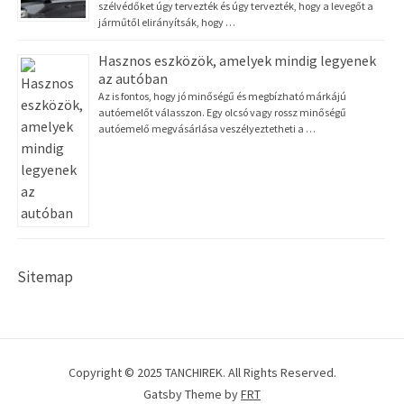
szélvédőket úgy tervezték és úgy tervezték, hogy a levegőt a
járműtől elirányítsák, hogy …
Hasznos eszközök, amelyek mindig legyenek
az autóban
Az is fontos, hogy jó minőségű és megbízható márkájú
autóemelőt válasszon. Egy olcsó vagy rossz minőségű
autóemelő megvásárlása veszélyeztetheti a …
Sitemap
Copyright © 2025 TANCHIREK. All Rights Reserved.
Gatsby Theme by
FRT