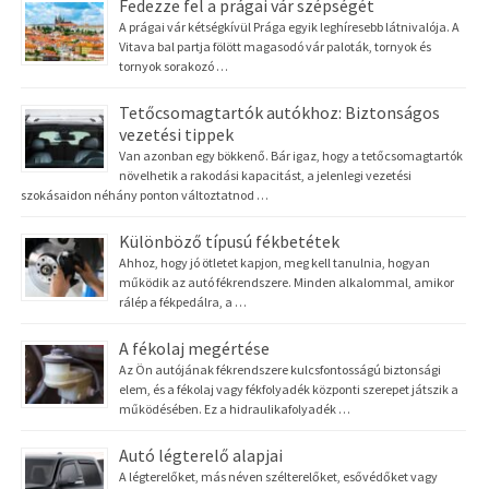
Fedezze fel a prágai vár szépségét
A prágai vár kétségkívül Prága egyik leghíresebb látnivalója. A
Vitava bal partja fölött magasodó vár paloták, tornyok és
tornyok sorakozó …
Tetőcsomagtartók autókhoz: Biztonságos
vezetési tippek
Van azonban egy bökkenő. Bár igaz, hogy a tetőcsomagtartók
növelhetik a rakodási kapacitást, a jelenlegi vezetési
szokásaidon néhány ponton változtatnod …
Különböző típusú fékbetétek
Ahhoz, hogy jó ötletet kapjon, meg kell tanulnia, hogyan
működik az autó fékrendszere. Minden alkalommal, amikor
rálép a fékpedálra, a …
A fékolaj megértése
Az Ön autójának fékrendszere kulcsfontosságú biztonsági
elem, és a fékolaj vagy fékfolyadék központi szerepet játszik a
működésében. Ez a hidraulikafolyadék …
Autó légterelő alapjai
A légterelőket, más néven szélterelőket, esővédőket vagy