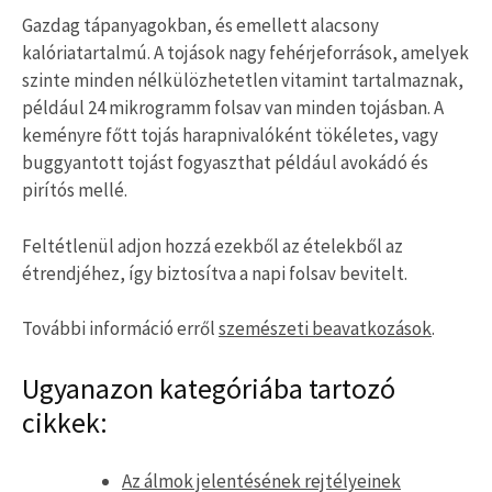
Gazdag tápanyagokban, és emellett alacsony
kalóriatartalmú. A tojások nagy fehérjeforrások, amelyek
szinte minden nélkülözhetetlen vitamint tartalmaznak,
például 24 mikrogramm folsav van minden tojásban. A
keményre főtt tojás harapnivalóként tökéletes, vagy
buggyantott tojást fogyaszthat például avokádó és
pirítós mellé.
Feltétlenül adjon hozzá ezekből az ételekből az
étrendjéhez, így biztosítva a napi folsav bevitelt.
További információ erről
szemészeti beavatkozások
.
Ugyanazon kategóriába tartozó
cikkek:
Az álmok jelentésének rejtélyeinek