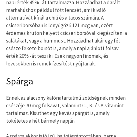
napi érték 45% -át tartalmazza. Hozzáadhat a darált
marhahúshoz például főtt lencsét, ami kiváló
alternatívát kínál a chili és a tacos számára. A
csicseriborsóban is lenyűgöző 121 mcg van, ezért
érdemes kruton helyett csicseriborsóval kiegészíteni a
salátákat, vagy a hummust. Hozzáadhat akár egy fél
csésze fekete borsót is, amely a napi ajánlott folsav
érték 26% -át teszi ki. Ezek nagyon finomak, és
levesekben is remek ízesítést nyújtanak.
Spárga
Ennek az alacsony kalóriatartalmú zöldségnek minden
csészéje 70 mcg folsavat, valamint C-, K- és A-vitamint
tartalmaz. Kisüthet egy kevés spárgát is, amely
tökéletes a hét bármely napján.
A
spárga
akkor is jó ízű, ha tojásrántottában, barna