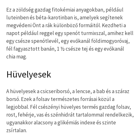
Ez a zöldség gazdag fitokémiai anyagokban, például
luteinben és béta-karotinban is, amelyek segítenek
megvédeni Önt a rák különböző formáitól. Kezdheti a
napot például reggel egy spenót turmixszal, amihez kell
egy csésze spenótlevél, egy evőkanál földimogyoróvaj,
fél fagyasztott banán, 1 ½ csésze tej és egy evőkanál
chia mag.
Hüvelyesek
A hüvelyesek a csicseriborsó, a lencse, a bab és a száraz
borsó. Ezek a folsav természetes forrásai közül a
legjobbal. Fél csészényi hüvelyes termés gazdag folsav,
rost, fehérje, vas és szénhidrát tartalommal rendelkezik,
ugyanakkor alacsony a glikémiás indexe és szinte
zsírtalan.