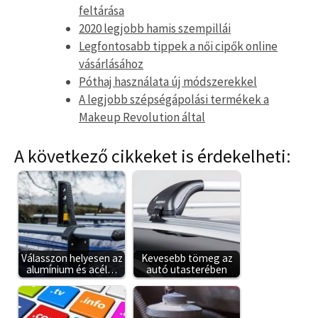
feltárása
2020 legjobb hamis szempillái
Legfontosabb tippek a női cipők online
vásárlásához
Póthaj használata új módszerekkel
A legjobb szépségápolási termékek a
Makeup Revolution által
A következő cikkeket is érdekelheti:
Válasszon helyesen az
Kevesebb tömeg az
alumínium és acél…
autó utasterében