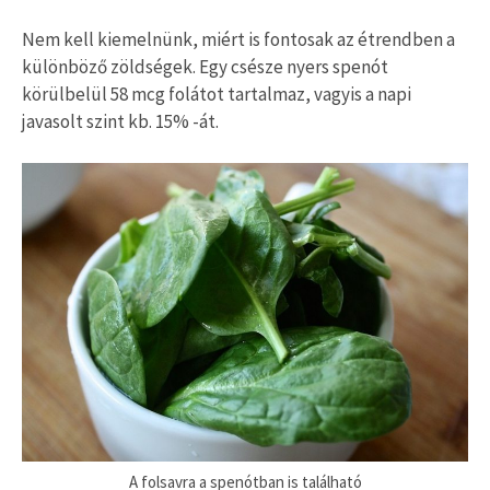
Nem kell kiemelnünk, miért is fontosak az étrendben a
különböző zöldségek. Egy csésze nyers spenót
körülbelül 58 mcg folátot tartalmaz, vagyis a napi
javasolt szint kb. 15% -át.
A folsavra a spenótban is található