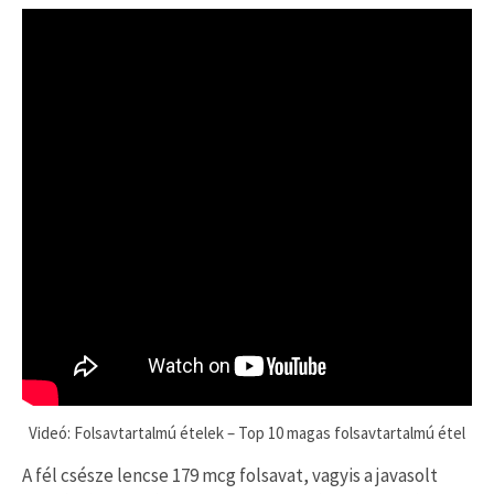
Videó: Folsavtartalmú ételek – Top 10 magas folsavtartalmú étel
A fél csésze lencse 179 mcg folsavat, vagyis a javasolt