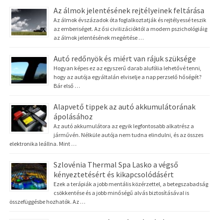
Az álmok jelentésének rejtélyeinek feltárása
Az álmok évszázadok óta foglalkoztatják és rejtélyessé teszik
az emberiséget. Az ősi civilizációktól a modern pszichológiáig
az álmok jelentésének megértése …
Autó redőnyök és miért van rájuk szüksége
Hogyan képes ez az egyszerű darab alufólia lehetővé tenni,
hogy az autója egyáltalán elviselje a nap perzselő hőségét?
Bár első …
Alapvető tippek az autó akkumulátorának
ápolásához
Az autó akkumulátora az egyik legfontosabb alkatrész a
járművén. Nélküle autója nem tudna elindulni, és az összes
elektronika leállna. Mint …
Szlovénia Thermal Spa Lasko a végső
kényeztetésért és kikapcsolódásért
Ezek a terápiák a jobb mentális közérzettel, a betegszabadság
csökkentése és a jobb minőségű alvás biztosításával is
összefüggésbe hozhatók. Az …