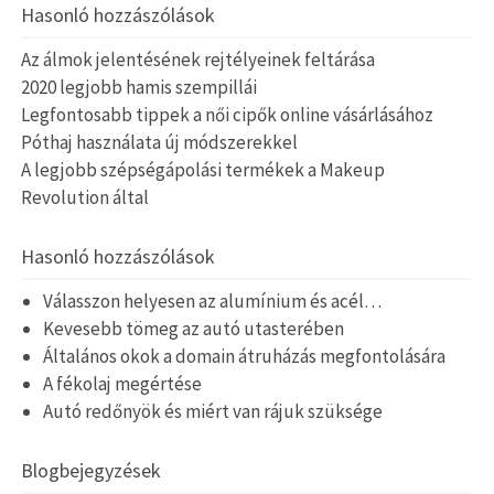
Hasonló hozzászólások
Az álmok jelentésének rejtélyeinek feltárása
2020 legjobb hamis szempillái
Legfontosabb tippek a női cipők online vásárlásához
Póthaj használata új módszerekkel
A legjobb szépségápolási termékek a Makeup
Revolution által
Hasonló hozzászólások
Válasszon helyesen az alumínium és acél…
Kevesebb tömeg az autó utasterében
Általános okok a domain átruházás megfontolására
A fékolaj megértése
Autó redőnyök és miért van rájuk szüksége
Blogbejegyzések