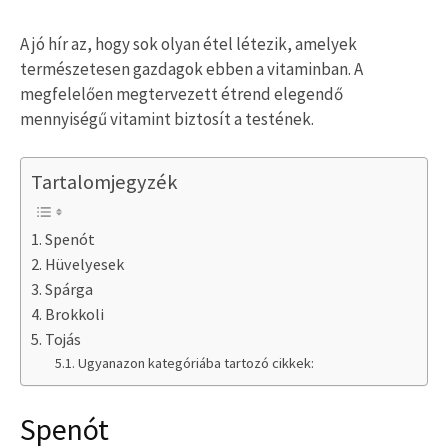
A jó hír az, hogy sok olyan étel létezik, amelyek
természetesen gazdagok ebben a vitaminban. A
megfelelően megtervezett étrend elegendő
mennyiségű vitamint biztosít a testének.
Tartalomjegyzék
Spenót
Hüvelyesek
Spárga
Brokkoli
Tojás
Ugyanazon kategóriába tartozó cikkek:
Spenót